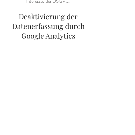
Interesse) der DSGVO.
Deaktivierung der
Datenerfassung durch
Google Analytics
Mithilfe des Browser-Add-ons zur
Deaktivierung von Google Analytics-
JavaScript (ga.js, analytics.js, dc.js) können
Website-Besucher verhindern, dass Google
Analytics ihre Daten verwendet.
Sie können die Erfassung der durch das
Cookie erzeugten und auf Ihre Nutzung der
Website bezogenen Daten an Google sowie
die Verarbeitung dieser Daten durch Google
verhindern, indem Sie das unter dem
folgenden Link verfügbare Browser-Plugin
herunterladen und
installieren:
https://tools.google.com/dlpage/g
aoptout?hl=de